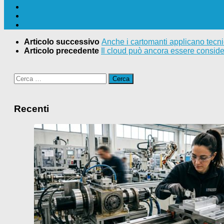
Articolo successivo
Anche i cartomanti applicano tecnic
Articolo precedente
Il cloud può ancora essere conside
Ricerca
per:
Recenti