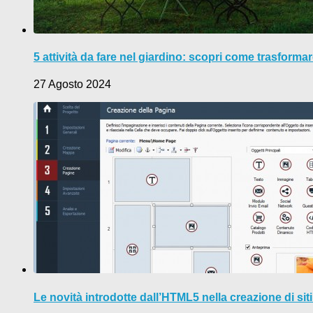
5 attività da fare nel giardino: scopri come trasformar
27 Agosto 2024
Le novità introdotte dall’HTML5 nella creazione di sit