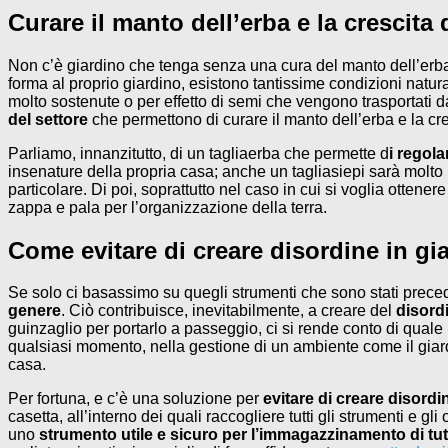
Curare il manto dell’erba e la crescita 
Non c’è giardino che tenga senza una cura del manto dell’erba e
forma al proprio giardino, esistono tantissime condizioni natur
molto sostenute o per effetto di semi che vengono trasportati d
del settore
che permettono di curare il manto dell’erba e la cre
Parliamo, innanzitutto, di un tagliaerba che permette d
i regola
insenature della propria casa; anche un tagliasiepi sarà molto u
particolare. Di poi, soprattutto nel caso in cui si voglia ottener
zappa e pala per l’organizzazione della terra.
Come evitare di creare disordine in gi
Se solo ci basassimo su quegli strumenti che sono stati precede
genere
. Ciò contribuisce, inevitabilmente, a creare del
disord
guinzaglio per portarlo a passeggio, ci si rende conto di quale
qualsiasi momento, nella gestione di un ambiente come il giardi
casa.
Per fortuna, e c’è una soluzione per
evitare di creare disordi
casetta, all’interno dei quali raccogliere tutti gli strumenti e gl
uno
strumento utile e sicuro per l’immagazzinamento di tutt