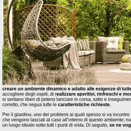
creare un ambiente dinamico e adatto alle esigenze di tutt
accogliere degli ospiti, di r
ealizzare aperitivi, rinfreschi e mo
si sentano liberi di potersi lanciare in corsa, salto e insegu
corretto, che segua tutte le
caratteristiche richieste.
Per il giardino, uno dei problemi ai quali spesso si va incontro
che vengono lasciati al caso all’interno di questo ambiente; nu
un luogo ideale sotto tutti i punti di vista. Di seguito,
se ne vogl