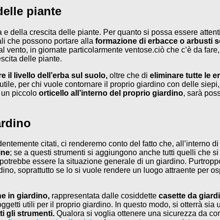
delle piante
 della crescita delle piante. Per quanto si possa essere attenti 
ali che possono portare alla
formazione di erbacce o arbusti 
al vento, in giornate particolarmente ventose.ciò che c’è da fare
scita delle piante.
re il livello dell’erba sul suolo,
oltre che di
eliminare tutte le 
tile, per chi vuole contornare il proprio giardino con delle siep
e un piccolo
orticello all’interno del proprio giardino
, sarà poss
ardino
ntemente citati, ci renderemo conto del fatto che, all’interno d
ine
; se a questi strumenti si aggiungono anche tutti quelli che si 
 potrebbe essere la situazione generale di un giardino. Purtropp
no, soprattutto se lo si vuole rendere un luogo attraente per osp
ne in giardino,
rappresentata dalle cosiddette
casette da giard
i oggetti utili per il proprio giardino. In questo modo, si otterrà s
i gli strumenti.
Qualora si voglia ottenere una sicurezza da cond