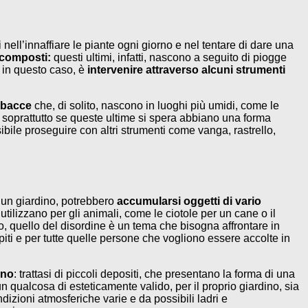
nell’innaffiare le piante ogni giorno e nel tentare di dare una
scomposti:
questi ultimi, infatti, nascono a seguito di piogge
, in questo caso, è
intervenire attraverso alcuni strumenti
erbacce
che, di solito, nascono in luoghi più umidi, come le
i, soprattutto se queste ultime si spera abbiano una forma
ibile proseguire con altri strumenti come vanga, rastrello,
i un giardino, potrebbero
accumularsi oggetti di vario
utilizzano per gli animali, come le ciotole per un cane o il
o, quello del disordine è un tema che bisogna affrontare in
iti e per tutte quelle persone che vogliono essere accolte in
ino
: trattasi di piccoli depositi, che presentano la forma di una
ia un qualcosa di esteticamente valido, per il proprio giardino, sia
izioni atmosferiche varie e da possibili ladri e