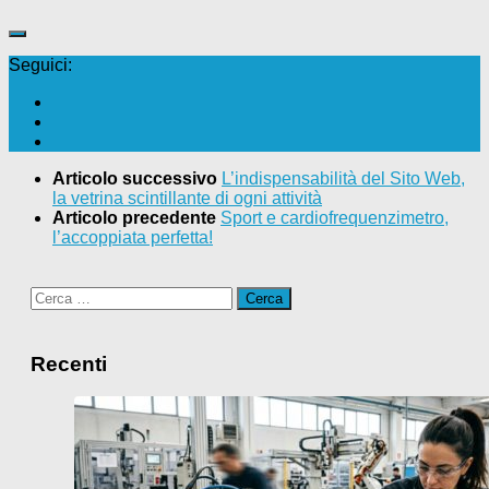
Seguici:
Articolo successivo
L’indispensabilità del Sito Web,
la vetrina scintillante di ogni attività
Articolo precedente
Sport e cardiofrequenzimetro,
l’accoppiata perfetta!
Ricerca
per:
Recenti