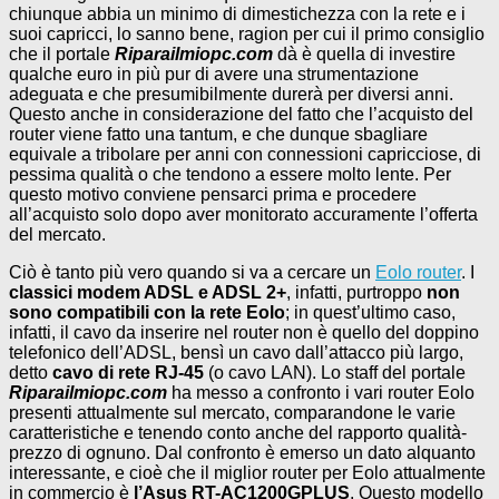
chiunque abbia un minimo di dimestichezza con la rete e i
suoi capricci, lo sanno bene, ragion per cui il primo consiglio
che il portale
Riparailmiopc.com
dà è quella di investire
qualche euro in più pur di avere una strumentazione
adeguata e che presumibilmente durerà per diversi anni.
Questo anche in considerazione del fatto che l’acquisto del
router viene fatto una tantum, e che dunque sbagliare
equivale a tribolare per anni con connessioni capricciose, di
pessima qualità o che tendono a essere molto lente. Per
questo motivo conviene pensarci prima e procedere
all’acquisto solo dopo aver monitorato accuramente l’offerta
del mercato.
Ciò è tanto più vero quando si va a cercare un
Eolo router
. I
classici modem ADSL e ADSL 2+
, infatti, purtroppo
non
sono compatibili con la rete Eolo
; in quest’ultimo caso,
infatti, il cavo da inserire nel router non è quello del doppino
telefonico dell’ADSL, bensì un cavo dall’attacco più largo,
detto
cavo di rete RJ-45
(o cavo LAN). Lo staff del portale
Riparailmiopc.com
ha messo a confronto i vari router Eolo
presenti attualmente sul mercato, comparandone le varie
caratteristiche e tenendo conto anche del rapporto qualità-
prezzo di ognuno. Dal confronto è emerso un dato alquanto
interessante, e cioè che il miglior router per Eolo attualmente
in commercio è
l’Asus RT-AC1200GPLUS
. Questo modello