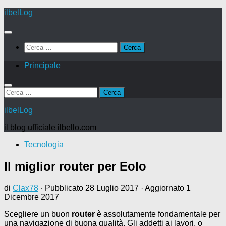
Salta
ilbelLog
al
contenuto
Ricerca
per:
Principale
Ricerca
per:
ilbelLog
il blog ufficiale ilbello.com
Tecnologia
Il miglior router per Eolo
di
Clax78
· Pubblicato
28 Luglio 2017
· Aggiornato
1
Dicembre 2017
Scegliere un buon
router
è assolutamente fondamentale per
una navigazione di buona qualità. Gli addetti ai lavori, o