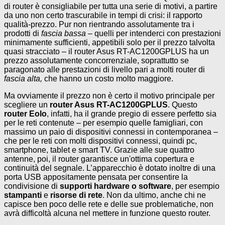
di router è consigliabile per tutta una serie di motivi, a partire
da uno non certo trascurabile in tempi di crisi: il rapporto
qualità-prezzo. Pur non rientrando assolutamente tra i
prodotti di
fascia bassa
– quelli per intenderci con prestazioni
minimamente sufficienti, appetibili solo per il prezzo talvolta
quasi stracciato – il router Asus RT-AC1200GPLUS ha un
prezzo assolutamente concorrenziale, soprattutto se
paragonato alle prestazioni di livello pari a molti router di
fascia alta,
che hanno un costo molto maggiore.
Ma ovviamente il prezzo non è certo il motivo principale per
scegliere un
router Asus RT-AC1200GPLUS
. Questo
router Eolo
, infatti, ha il grande pregio di essere perfetto sia
per le reti contenute – per esempio quelle famigliari, con
massimo un paio di dispositivi connessi in contemporanea –
che per le reti con molti dispositivi connessi, quindi pc,
smartphone, tablet e smart TV. Grazie alle sue quattro
antenne, poi, il router garantisce un'ottima copertura e
continuità del segnale. L’apparecchio è dotato inoltre di una
porta USB appositamente pensata per consentire la
condivisione di
supporti hardware o software
, per esempio
stampanti
e
risorse di rete
. Non da ultimo, anche chi ne
capisce ben poco delle rete e delle sue problematiche, non
avrà difficoltà alcuna nel mettere in funzione questo router.