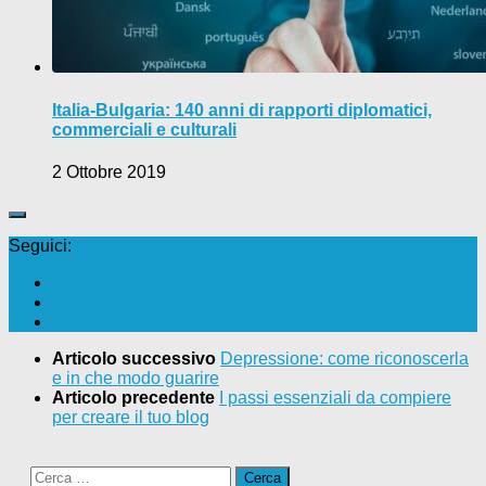
Italia-Bulgaria: 140 anni di rapporti diplomatici,
commerciali e culturali
2 Ottobre 2019
Seguici:
Articolo successivo
Depressione: come riconoscerla
e in che modo guarire
Articolo precedente
I passi essenziali da compiere
per creare il tuo blog
Ricerca