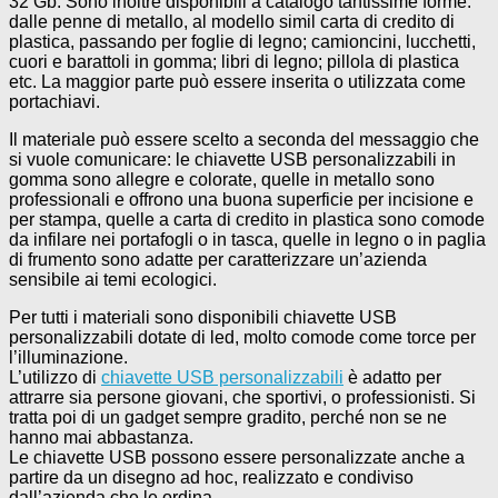
32 Gb. Sono inoltre disponibili a catalogo tantissime forme:
dalle penne di metallo, al modello simil carta di credito di
plastica, passando per foglie di legno; camioncini, lucchetti,
cuori e barattoli in gomma; libri di legno; pillola di plastica
etc. La maggior parte può essere inserita o utilizzata come
portachiavi.
Il materiale può essere scelto a seconda del messaggio che
si vuole comunicare: le chiavette USB personalizzabili in
gomma sono allegre e colorate, quelle in metallo sono
professionali e offrono una buona superficie per incisione e
per stampa, quelle a carta di credito in plastica sono comode
da infilare nei portafogli o in tasca, quelle in legno o in paglia
di frumento sono adatte per caratterizzare un’azienda
sensibile ai temi ecologici.
Per tutti i materiali sono disponibili chiavette USB
personalizzabili dotate di led, molto comode come torce per
l’illuminazione.
L’utilizzo di
chiavette USB personalizzabili
è adatto per
attrarre sia persone giovani, che sportivi, o professionisti. Si
tratta poi di un gadget sempre gradito, perché non se ne
hanno mai abbastanza.
Le chiavette USB possono essere personalizzate anche a
partire da un disegno ad hoc, realizzato e condiviso
dall’azienda che le ordina.