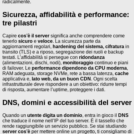
radicalmente.
Sicurezza, affidabilità e performance:
tre pilastri
Capire
cos’è il server
significa anche comprendere come
tenerlo
sicuro
e
veloce
. La sicurezza parte da
aggiornamenti regolari,
hardening del sistema,
cifratura
in
transito (TLS) e a riposo, segregazione dei ruoli e backup
testati. L’affidabilità si persegue con
ridondanza
(alimentazioni, dischi, nodi),
monitoraggio
continuo e piani
di failover. Le
performance dipendono da CPU moderna
,
RAM adeguata, storage NVMe, rete a bassa latenza,
cache
applicativa e,
lato web, da un buon CDN
. Ogni scelta
infrastrutturale deve rispondere a un obiettivo: ridurre tempi
di risposta, aumentare l’uptime, proteggere i dati.
DNS, domini e accessibilità del server
Quando un
utente digita un dominio
, entra in gioco il
DNS
che traduce il nome nell’IP del tuo server. È il tassello che
rende raggiungibile un servizio pubblico. Se stai studiando
server cos’è
per mettere online un progetto, ti consigliamo di