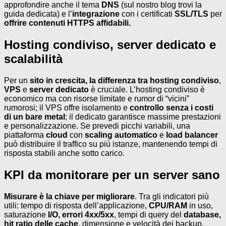
approfondire anche il tema
DNS
(sul nostro blog trovi la
guida dedicata) e l’
integrazione
con i certificati
SSL/TLS
per
offrire contenuti HTTPS affidabili.
Hosting condiviso, server dedicato e
scalabilità
Per un
sito in crescita, la differenza tra hosting condiviso
,
VPS
e
server dedicato
è cruciale. L’hosting condiviso è
economico ma con risorse limitate e rumor di “vicini”
rumorosi; il VPS offre isolamento e
controllo senza i costi
di un bare metal
; il dedicato garantisce massime prestazioni
e personalizzazione. Se prevedi picchi variabili, una
piattaforma
cloud
con
scaling automatico
e
load balancer
può distribuire il traffico su più istanze, mantenendo tempi di
risposta stabili anche sotto carico.
KPI da monitorare per un server sano
Misurare è la chiave per migliorare
. Tra gli indicatori più
utili: tempo di risposta dell’applicazione,
CPU/RAM
in uso,
saturazione
I/O, errori 4xx/5xx
, tempi di query del
database,
hit ratio delle cache
, dimensione e velocità dei backup,