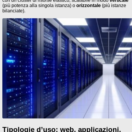
con un cluster di risorse elastico, scalabile in modo
verticale
(più potenza alla singola istanza) o
orizzontale
(più istanze
bilanciate).
Tipologie d’uso: web, applicazioni,