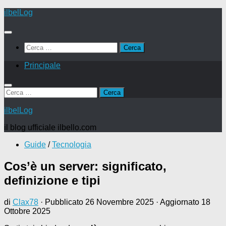
Salta
ilbelLog
al
contenuto
Ricerca
per:
Principale
Ricerca
per:
ilbelLog
il blog ufficiale ilbello.com
Guide
/
Tecnologia
Cos’è un server: significato,
definizione e tipi
di
Clax78
· Pubblicato
26 Novembre 2025
· Aggiornato
18
Ottobre 2025