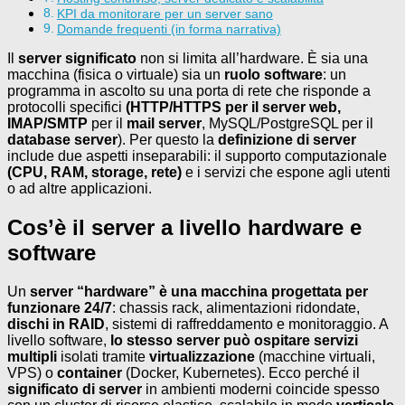
KPI da monitorare per un server sano
Domande frequenti (in forma narrativa)
Il
server significato
non si limita all’hardware. È sia una
macchina (fisica o virtuale) sia un
ruolo software
: un
programma in ascolto su una porta di rete che risponde a
protocolli specifici
(HTTP/HTTPS per il server web,
IMAP/SMTP
per il
mail server
, MySQL/PostgreSQL per il
database server
). Per questo la
definizione di server
include due aspetti inseparabili: il supporto computazionale
(CPU, RAM, storage, rete)
e i servizi che espone agli utenti
o ad altre applicazioni.
Cos’è il server a livello hardware e
software
Un
server “hardware” è una macchina progettata per
funzionare
24/7
: chassis rack, alimentazioni ridondate,
dischi in RAID
, sistemi di raffreddamento e monitoraggio. A
livello software,
lo stesso server può ospitare
servizi
multipli
isolati tramite
virtualizzazione
(macchine virtuali,
VPS) o
container
(Docker, Kubernetes). Ecco perché il
significato di server
in ambienti moderni coincide spesso