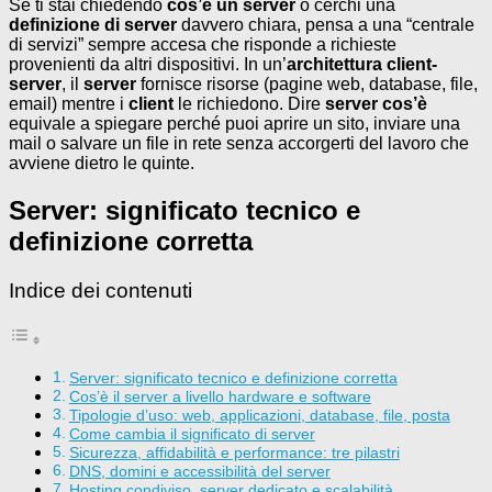
Se ti stai chiedendo
cos’è un server
o cerchi una
definizione di server
davvero chiara, pensa a una “centrale
di servizi” sempre accesa che risponde a richieste
provenienti da altri dispositivi. In un’
architettura client-
server
, il
server
fornisce risorse (pagine web, database, file,
email) mentre i
client
le richiedono. Dire
server cos’è
equivale a spiegare perché puoi aprire un sito, inviare una
mail o salvare un file in rete senza accorgerti del lavoro che
avviene dietro le quinte.
Server: significato tecnico e
definizione corretta
Indice dei contenuti
Server: significato tecnico e definizione corretta
Cos’è il server a livello hardware e software
Tipologie d’uso: web, applicazioni, database, file, posta
Come cambia il significato di server
Sicurezza, affidabilità e performance: tre pilastri
DNS, domini e accessibilità del server
Hosting condiviso, server dedicato e scalabilità