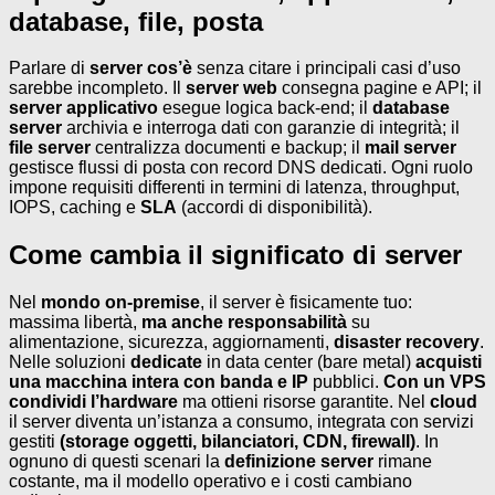
database, file, posta
Parlare di
server cos’è
senza citare i principali casi d’uso
sarebbe incompleto. Il
server web
consegna pagine e API; il
server applicativo
esegue logica back-end; il
database
server
archivia e interroga dati con garanzie di integrità; il
file server
centralizza documenti e backup; il
mail server
gestisce flussi di posta con record DNS dedicati. Ogni ruolo
impone requisiti differenti in termini di latenza, throughput,
IOPS, caching e
SLA
(accordi di disponibilità).
Come cambia il significato di server
Nel
mondo on-premise
, il server è fisicamente tuo:
massima libertà,
ma anche responsabilità
su
alimentazione, sicurezza, aggiornamenti,
disaster recovery
.
Nelle soluzioni
dedicate
in data center (bare metal)
acquisti
una macchina intera con banda e IP
pubblici.
Con un VPS
condividi l’hardware
ma ottieni risorse garantite. Nel
cloud
il server diventa un’istanza a consumo, integrata con servizi
gestiti
(storage oggetti, bilanciatori, CDN, firewall)
. In
ognuno di questi scenari la
definizione server
rimane
costante, ma il modello operativo e i costi cambiano