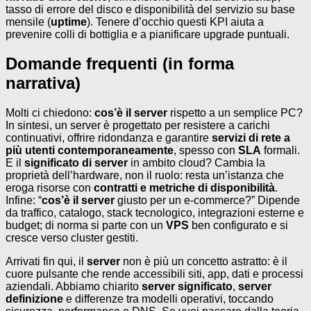
tasso di errore del disco e disponibilità del servizio su base
mensile (
uptime
). Tenere d’occhio questi KPI aiuta a
prevenire colli di bottiglia e a pianificare upgrade puntuali.
Domande frequenti (in forma
narrativa)
Molti ci chiedono:
cos’è il server
rispetto a un semplice PC?
In sintesi, un server è progettato per resistere a carichi
continuativi, offrire ridondanza e garantire
servizi di rete a
più utenti contemporaneamente
, spesso con
SLA
formali.
E il
significato di server
in ambito cloud? Cambia la
proprietà dell’hardware, non il ruolo: resta un’istanza che
eroga risorse con
contratti e metriche di disponibilità
.
Infine: “
cos’è il server
giusto per un e-commerce?” Dipende
da traffico, catalogo, stack tecnologico, integrazioni esterne e
budget; di norma si parte con un
VPS
ben configurato e si
cresce verso cluster gestiti.
Arrivati fin qui, il
server
non è più un concetto astratto: è il
cuore pulsante che rende accessibili siti, app, dati e processi
aziendali. Abbiamo chiarito
server significato
,
server
definizione
e differenze tra modelli operativi, toccando