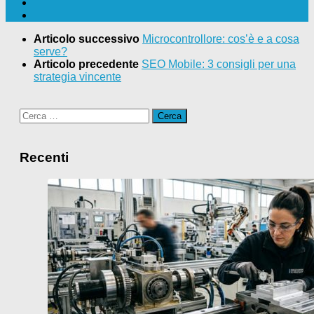
Articolo successivo
Microcontrollore: cos’è e a cosa
serve?
Articolo precedente
SEO Mobile: 3 consigli per una
strategia vincente
Ricerca
per:
Recenti