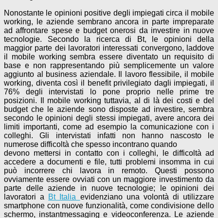
Nonostante le opinioni positive degli impiegati circa il mobile
working, le aziende sembrano ancora in parte impreparate
ad affrontare spese e budget onerosi da investire in nuove
tecnologie. Secondo la ricerca di Bt, le opinioni della
maggior parte dei lavoratori interessati convergono, laddove
il mobile working sembra essere diventato un requisito di
base e non rappresentando più semplicemente un valore
aggiunto al business aziendale. Il lavoro flessibile, il mobile
working, diventa così il benefit privilegiato dagli impiegati, il
76% degli intervistati lo pone proprio nelle prime tre
posizioni. Il mobile working tuttavia, al di là dei costi e del
budget che le aziende sono disposte ad investire, sembra
secondo le opinioni degli stessi impiegati, avere ancora dei
limiti importanti, come ad esempio la comunicazione con i
colleghi. Gli intervistati infatti non hanno nascosto le
numerose difficoltà che spesso incontrano quando
devono mettersi in contatto con i colleghi, le difficoltà ad
accedere a documenti e file, tutti problemi insomma in cui
può incorrere chi lavora in remoto. Questi possono
ovviamente essere ovviati con un maggiore investimento da
parte delle aziende in nuove tecnologie; le opinioni dei
lavoratori a
Bt Italia
evidenziano una volontà di utilizzare
smartphone con nuove funzionalità, come condivisione dello
schermo, instantmessaging e videoconferenza. Le aziende