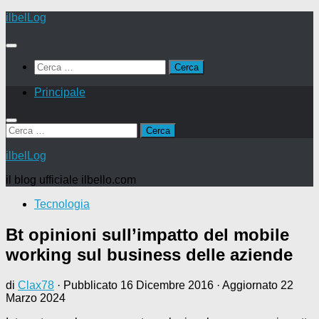
Salta
ilbelLog
al
contenuto
Ricerca
per:
Principale
Ricerca
per:
ilbelLog
il blog ufficiale ilbello.com
Tecnologia
Bt opinioni sull’impatto del mobile
working sul business delle aziende
di
Clax78
· Pubblicato
16 Dicembre 2016
· Aggiornato
22
Marzo 2024